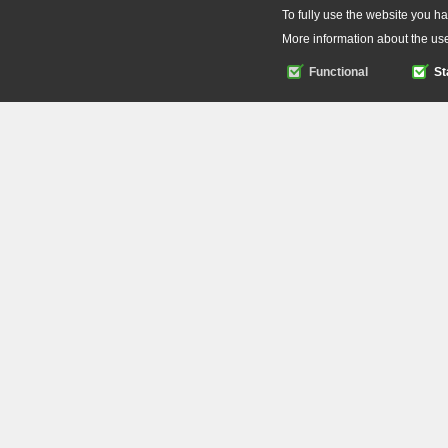
To fully use the website you ha
More information about the use
Functional
St
Functional
Functional co
website can n
Statistics
Name
Marketing
N
PHPSESSID
Miscellaneous
_ga
_gat
_gid
mcb-consent
mcb-marketi
mcb-statistic
language