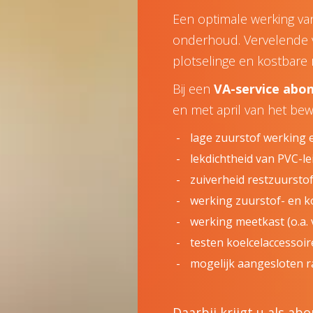
Een optimale werking van
onderhoud. Vervelende v
plotselinge en kostbare 
Bij een
VA-service ab
en met april van het bew
lage zuurstof werking 
lekdichtheid van PVC-le
zuiverheid restzuurstof
werking zuurstof- en ko
werking meetkast (o.a. 
testen koelcelaccessoir
mogelijk aangesloten r
Daarbij krijgt u als a