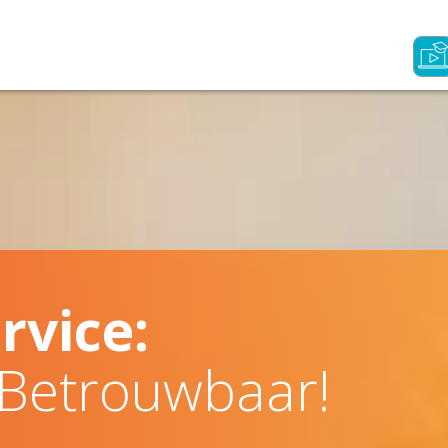
rvice:
 Betrouwbaar!