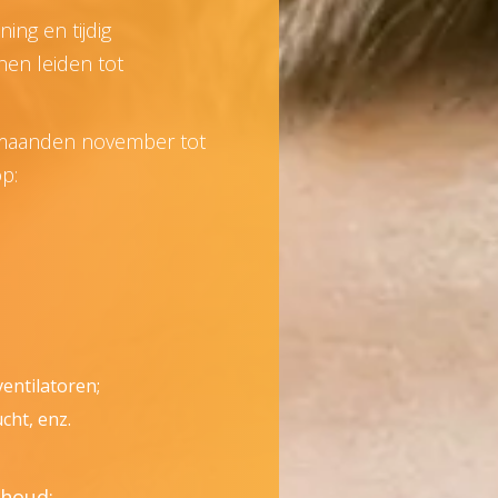
ing en tijdig
en leiden tot
e maanden november tot
op:
entilatoren;
cht, enz.
rhoud: