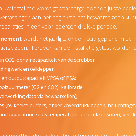
 uw installatie wordt gewaarborgd door de juiste bedien
errassingen aan het begin van het bewaarseizoen kunn
reparaties in een voor iedereen drukke periode.
onnement
wordt het jaarlijks onderhoud gepland in d
aarseizoen. Hierdoor kan de installatie getest worden 
en CO2-opnamecapaciteit van de scrubber;
idingwerk en celkleppen;
 en outputcapaciteit VPSA of PSA;
olzuurmeter (O2 en CO2), kalibratie;
verwerking data via bewaarcellen);
es (bv koelcelbuffers, onder-/overdrukkleppen, beluchtingsv
andapparatuur zoals temperatuur- en druksensoren, perslu
bonnementhouder tijdens het uitvoeren van het onde