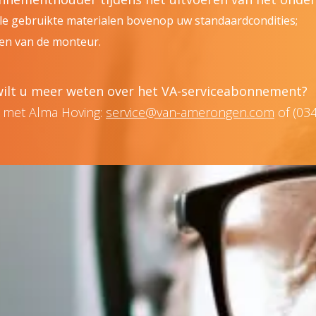
lle gebruikte materialen bovenop uw standaardcondities;
en van de monteur.
 wilt u meer weten over het VA-serviceabonnement?
 met Alma Hoving:
service@van-amerongen.com
of (03