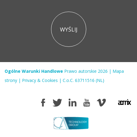
Ogólne Warunki Handlowe
Prawo autorskie 2026
|
Mapa
strony
|
Privacy & Cookies
|
C.o.C. 63711516 (NL)