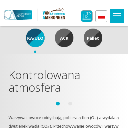
KA/ULO
ACR
Pallet
Kontrolowana
atmosfera
Warzywa i owoce oddychają; pobierają tlen (O
) a wydalają
2
dwutlenek węgla (CO
). Przechowywanie owoców i warzyw
2