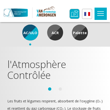
AC/ULO
ACR
Palette
l'Atmosphère
Contrôlée
Les fruits et légumes respirent, absorbent de l'oxygène (O
)
2
et rejettent du gaz carbonique (CO
). Le stockage de fruits
2