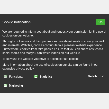
Cookie notification
OK
We are required to inform you about and request your permission for the use of
cookies on our website.
Through cookies we and third parties can provide information about your visit
and interests. With this, cookies contribute to a pleasant website experience.
Furthermore, cookies from third parties ensure that you can share articles via
social media and that you can watch videos on our website.
To fully use the website you have to accept certain cookies.
More information about the use of cookies on our site can be found in our
extensive
privacy policy
.
Details
Functional
Statistics
Marketing
Functional
Functional cookies provide the basic functionality of the
page such as navigation and access to secure
Angebots anvorderung
Statistics
components. The website can not function without these
cookies