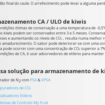
ão final do caule. O arrefecimento pode levar a alguma per
azenamento CA / ULO de kiwis
ondições ótimas de conservação a uma temperatura de -0,5ºC
os kiwis podem ser conservados entre 3 e 5 meses. Conserv
eses e aumentando os níveis de CO
, resulta numa melhor r
2
 o amadurecimento. O sabor pode deteriorar-se com uma co
na pode ocorrer com uma concentração de CO
superior a 7%
2
ndições de CA, é usar adsorvedores de etileno para manter o
sa solução para armazenamento de k
rador de N
com
PSA
&
VPSA
2
puradores de CO
2
talisadores Etileno
stemas de Controlo My Fruit