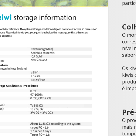
partic
Col
O mom
corre
nível
sabor
Os ki
kiwis
produç
é imp
Pré
O proc
mais r
temper