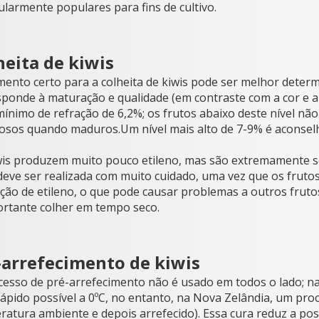
ularmente populares para fins de cultivo.
heita de kiwis
ento certo para a colheita de kiwis pode ser melhor deter
sponde à maturação e qualidade (em contraste com a cor e a
 mínimo de refração de 6,2%; os frutos abaixo deste nível 
osos quando maduros.Um nível mais alto de 7-9% é aconselh
wis produzem muito pouco etileno, mas são extremamente sen
 deve ser realizada com muito cuidado, uma vez que os frut
ão de etileno, o que pode causar problemas a outros frutos
ortante colher em tempo seco.
-arrefecimento de kiwis
esso de pré-arrefecimento não é usado em todos o lado; na C
ápido possível a 0ºC, no entanto, na Nova Zelândia, um proc
atura ambiente e depois arrefecido). Essa cura reduz a possi