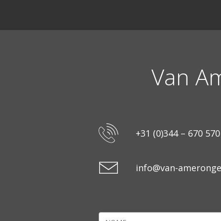
Van Am
+31 (0)344 – 670 570
info@van-amerong