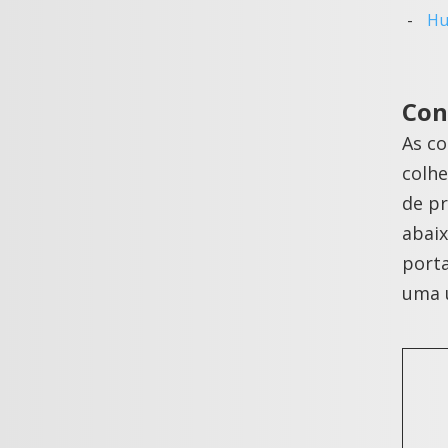
Hu
Con
As c
colhe
de pr
abaix
porta
uma u