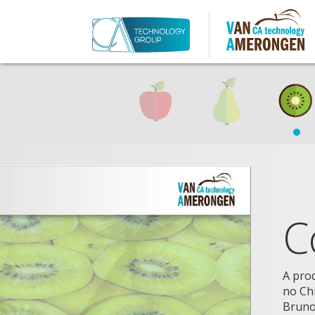
C
A pro
no Chi
Bruno,