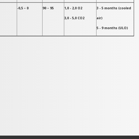
-0,5 – 0
90 – 95
1,0 - 2,0 O2
3 - 5 months (cooled
3,0 - 5,0 CO2
air)
5 - 9 months (ULO)