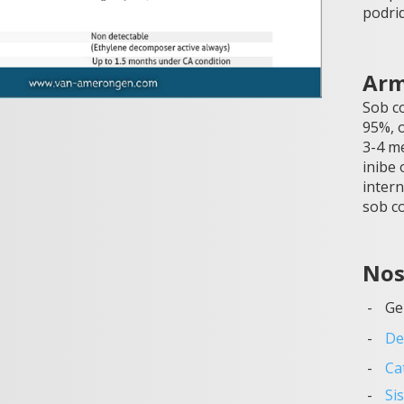
podrid
Arm
Sob c
95%, 
3-4 m
inibe
inter
sob co
Nos
Ge
De
Ca
Si